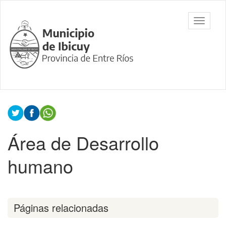
Ir
al
Municipalidad
Mostrar/
contenido
de Ibicuy,
barra
principal
Prov. de
de
Entre Ríos
navegac
Contenido
principal
Área de Desarrollo
humano
Páginas relacionadas