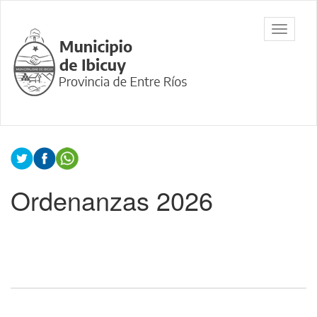
Ir
al
Municipalidad
Mostrar/
contenido
de Ibicuy,
barra
principal
Prov. de
de
Entre Ríos
navegac
Contenido
principal
Ordenanzas 2026