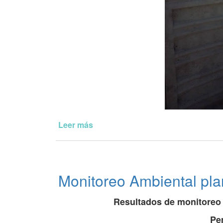
Leer más
de
Monitoreo
Ambiental
planta
YPF
Monitoreo Ambiental pl
Resultados de monitoreo 
Pe