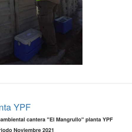
anta YPF
ambiental cantera "El Mangrullo" planta YPF
riodo Noviembre 2021