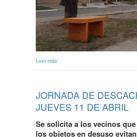
Leer más
de
Poda
de
árboles
y
JORNADA DE DESCACH
arbustos
JUEVES 11 DE ABRIL
Se solicita a los vecinos qu
los objetos en desuso evitan