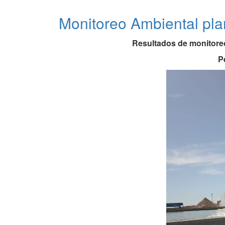
ABRIL
S.A
Monitoreo Ambiental pl
Resultados de monitoreo
P