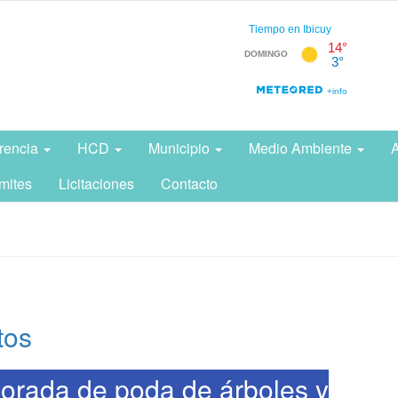
rencia
HCD
Municipio
Medio Ambiente
A
mites
Licitaciones
Contacto
tos
orada de poda de árboles y