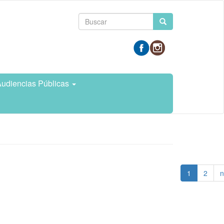
Formulario
Buscar
de
búsqueda
udiencias Públicas
1
2
n