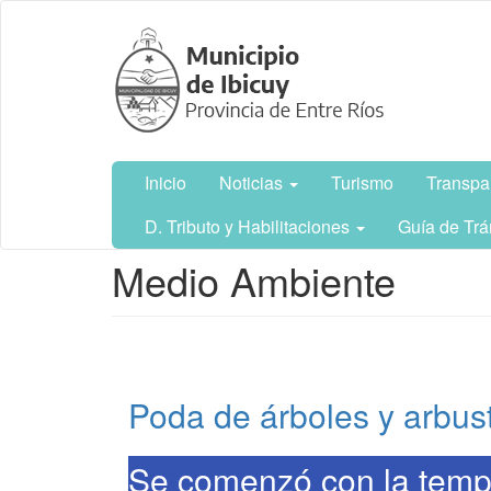
Ir
Municipalidad
al
de Ibicuy,
contenido
Prov. de
principal
Entre Ríos
Inicio
Noticias
Turismo
Transpa
D. Tributo y Habilitaciones
Guía de Trá
Contenido
Medio Ambiente
principal
Poda de árboles y arbus
Se comenzó con la temp