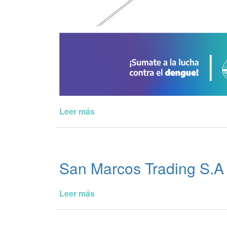
Leer más
de
JORNADA
DE
DESCACHARRIZACION
-
San Marcos Trading S.A
MARTES
9
y
Leer más
de
JUEVES
San
11
Marcos
DE
Trading