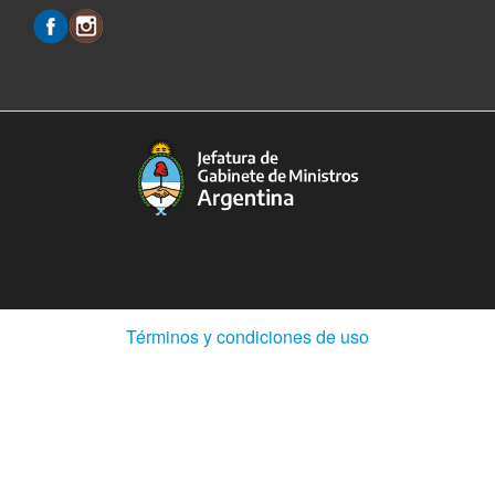
(Abre
Términos y condiciones de uso
en
ventana
nueva)