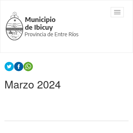
Ir
al
Municipalidad
Mostrar/
contenido
de Ibicuy,
barra
principal
Prov. de
de
Entre Ríos
navegac
Contenido
principal
Marzo 2024