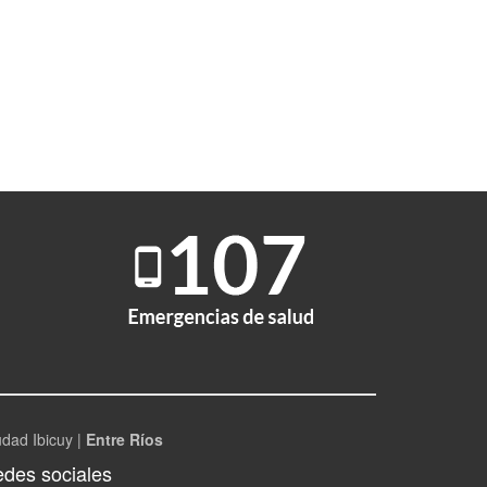
udad Ibicuy |
Entre Ríos
des sociales