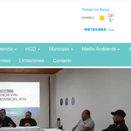
rencia
HCD
Municipio
Medio Ambiente
A
mites
Licitaciones
Contacto