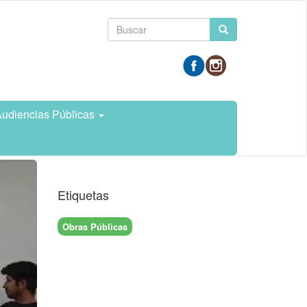
Formulario
Buscar
de
búsqueda
udiencias Públicas
Etiquetas
Obras Públicas