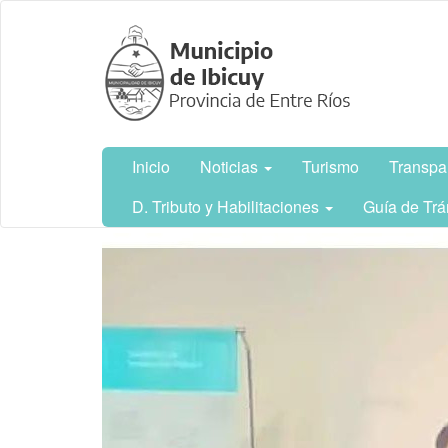
Ir
Municipalidad
al
de Ibicuy,
contenido
Prov. de
principal
Entre Ríos
Inicio
Noticias
Turismo
Transpa
D. Tributo y Habilitaciones
Guía de Trá
Contenido
principal