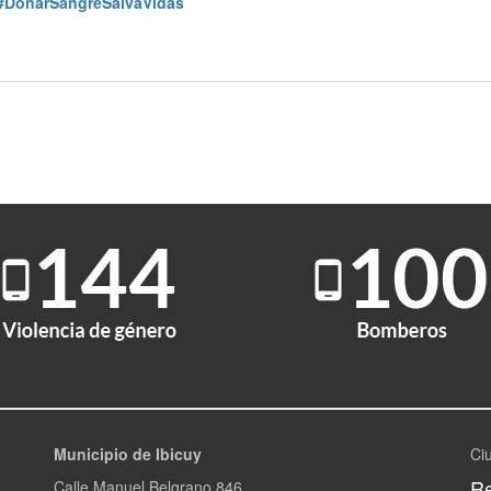
#DonarSangreSalvaVidas
Municipio de Ibicuy
Ci
Re
Calle Manuel Belgrano 846