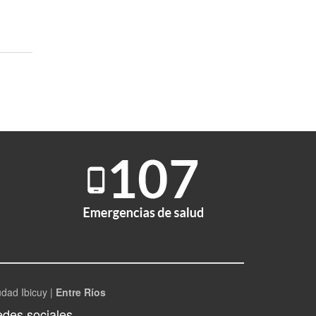
udad Ibicuy |
Entre Ríos
des sociales