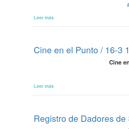
"Pode
Popular"
Leer más
de
Reunion
Informativa
Apicultores
Locales
Cine en el Punto / 16-3 
Cine en
Leer más
de
Cine
en
el
Punto
Registro de Dadores de
/
16-