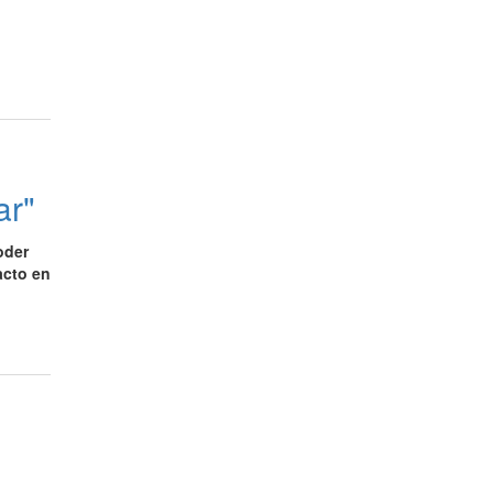
ar"
oder
acto en