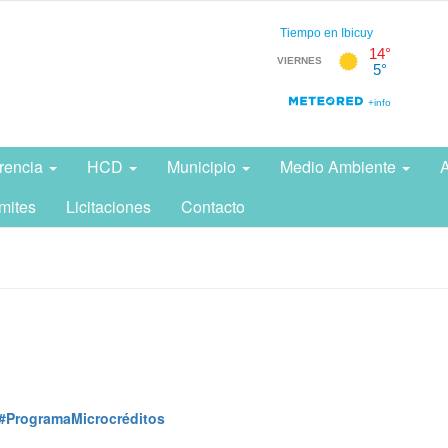
rencia
HCD
Municipio
Medio Ambiente
A
mites
Licitaciones
Contacto
#ProgramaMicrocréditos