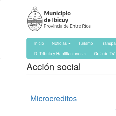
Ir
Municipalidad
al
de Ibicuy,
contenido
Prov. de
principal
Entre Ríos
Inicio
Noticias
Turismo
Transpa
D. Tributo y Habilitaciones
Guía de Trá
Contenido
Acción social
principal
Microcreditos