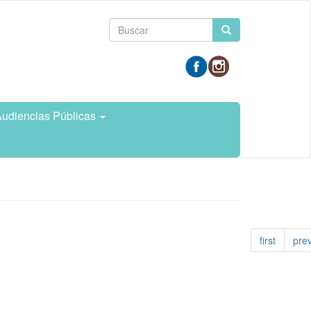
Formulario
Buscar
de
búsqueda
udiencias Públicas
first
pre