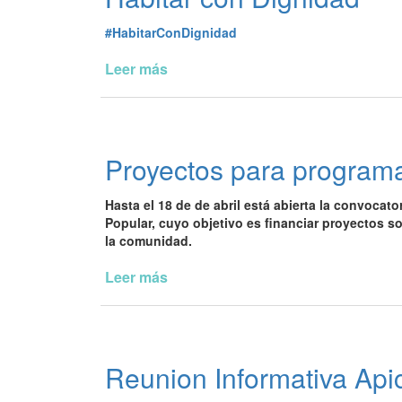
#HabitarConDignidad
Leer más
de
Habitar
con
Dignidad
Proyectos para programa
Hasta el 18 de de abril está abierta la convocat
Popular, cuyo objetivo es financiar proyectos 
la comunidad.
Leer más
de
Proyectos
para
programas
"Mejor
Reunion Informativa Api
es
hacer"y