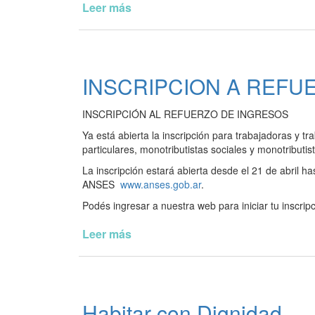
Leer más
de
Microcreditos
INSCRIPCION A REFU
INSCRIPCIÓN AL REFUERZO DE INGRESOS
Ya está abierta la inscripción para trabajadoras y t
particulares, monotributistas sociales y monotributis
La inscripción estará abierta desde el 21 de abril ha
ANSES
www.anses.gob.ar
.
Podés ingresar a nuestra web para iniciar tu inscrip
Leer más
de
INSCRIPCION
A
REFUERZO
DE
Habitar con Dignidad
INGRESOS