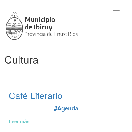
Ir
al
Municipalidad
Mostrar/
contenido
de Ibicuy,
barra
principal
Prov. de
de
Entre Ríos
navegac
Contenido
Cultura
principal
Café Literario
#Agenda
Leer más
de
Café