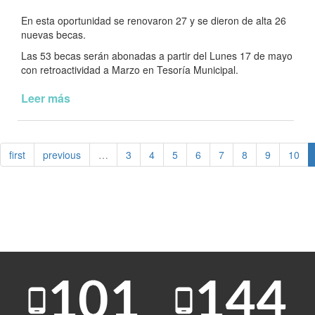
En esta oportunidad se renovaron 27 y se dieron de alta 26
nuevas becas.
Las 53 becas serán abonadas a partir del Lunes 17 de mayo
con retroactividad a Marzo en Tesoría Municipal.
Leer más
de
Programa
de
Becas
first
previous
…
3
4
5
6
7
8
9
10
Municipales
#ProMuBEI2021